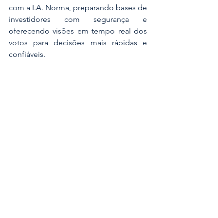
com a I.A. Norma, preparando bases de 
investidores com segurança e 
oferecendo visões em tempo real dos 
votos para decisões mais rápidas e 
confiáveis.
🎆
Se eficiência está na sua lista de 
resoluções para o ano novo, o próximo 
passo é conversar com o time da 
Cuore:
suporte@cuoreplatform.com
Ver tudo
Posts recentes