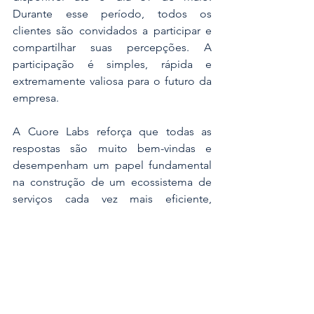
Durante esse período, todos os 
clientes são convidados a participar e 
compartilhar suas percepções. A 
participação é simples, rápida e 
extremamente valiosa para o futuro da 
empresa.
A Cuore Labs reforça que todas as 
respostas são muito bem-vindas e 
desempenham um papel fundamental 
na construção de um ecossistema de 
serviços cada vez mais eficiente, 
inovador e alinhado às necessidades 
do mercado de capitais brasileiro.
Se você é cliente da Cuore Labs, este é 
o momento de contribuir ativamente 
para o aprimoramento das soluções 