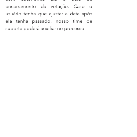
encerramento da votação. Caso o 
usuário tenha que ajustar a data após 
ela tenha passado, nosso time de 
suporte poderá auxiliar no processo.
Manter os materiais consistentes evita 
dúvidas dos investidores, reduz 
retrabalhos e garante mais clareza 
durante toda a comunicação da 
assembleia.
Ver tudo
Posts recentes