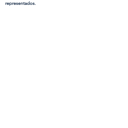
representados.
Clique aqui
 e veja como funciona na 
prática.
Ver tudo
Posts recentes