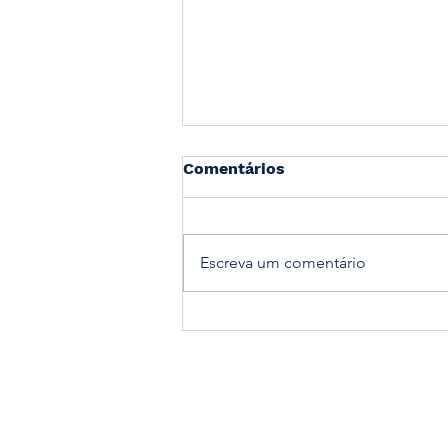
Comentários
Escreva um comentário
Cuore Labs Fortalece
Relacionamentos com
Clientes na XP Experts e
Visitas pelo Interior de São
Paulo