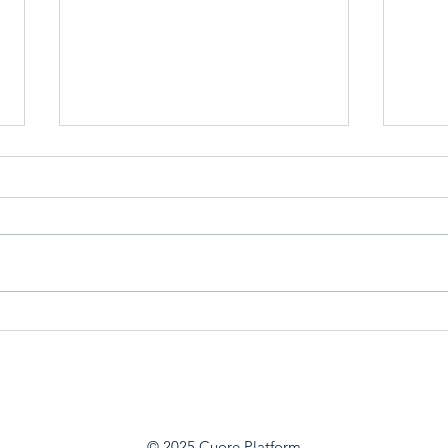
Quanto tempo sua equipe
Conh
perde depois que uma
ferr
assembleia termina?
de E
Cuo
© 2025 Cuore Platform