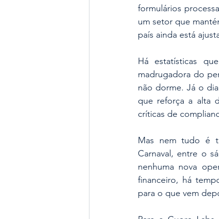
formulários processa
um setor que manté
país ainda está ajus
Há estatísticas q
madrugadora do perí
não dorme. Já o dia 
que reforça a alta 
críticas de complian
Mas nem tudo é tr
Carnaval, entre o s
nenhuma nova oper
financeiro, há temp
para o que vem depoi