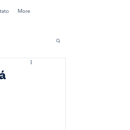
tato
More
á