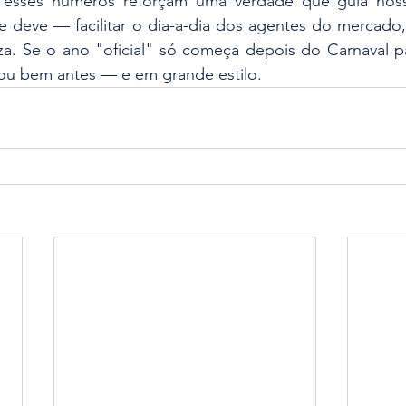
 esses números reforçam uma verdade que guia nosso
 deve — facilitar o dia-a-dia dos agentes do mercado, 
za. Se o ano "oficial" só começa depois do Carnaval pa
ou bem antes — e em grande estilo.