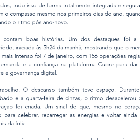
dos, tudo isso de forma totalmente integrada e segura.
m o compasso mesmo nos primeiros dias do ano, quand
tando o ritmo pós ano-novo.
ue contam boas histórias. Um dos destaques foi a 
odo, iniciada às 5h24 da manhã, mostrando que o mer
mais intenso foi 7 de janeiro, com 156 operações regis
demanda e a confiança na plataforma Cuore para dar v
ce e governança digital.
abalho. O descanso também teve espaço. Durante
ábado e a quarta-feira de cinzas, o ritmo desacelerou 
ação foi criada. Um sinal de que, mesmo no coraç
o para celebrar, recarregar as energias e voltar ainda
s da folia.