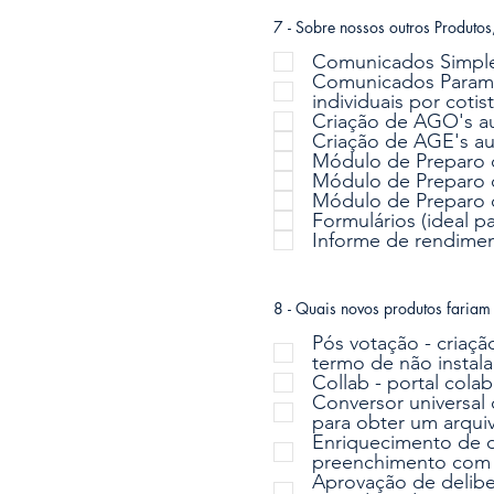
7 - Sobre nossos outros Produtos
Comunicados Simple
Comunicados Paramet
individuais por cotist
Módulo de Preparo d
Módulo de Preparo 
Módulo de Preparo d
Formulários (ideal p
Informe de rendime
8 - Quais novos produtos fariam
Pós votação - criaçã
termo de não instala
Collab - portal cola
Conversor universal 
para obter um arqui
Enriquecimento de d
preenchimento com o
Aprovação de delibe