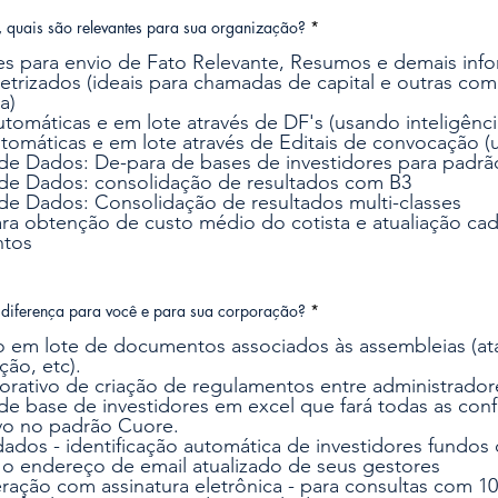
O
, quais são relevantes para sua organização?
*
b
r
s para envio de Fato Relevante, Resumos e demais inf
i
rizados (ideais para chamadas de capital e outras c
g
a)
a
t
Criação de AGO's automáticas e em lote através de DF'
ó
Criação de
r
e Dados: De-para de bases de investidores para padr
i
de Dados: consolidação de resultados com B3
o
e Dados: Consolidação de resultados multi-classes
ara obtenção de custo médio do cotista e atualiação cada
ntos
O
 diferença para você e para sua corporação?
*
b
r
o em lote de documentos associados às assembleias (atas
i
ção, etc).
g
borativo de criação de regulamentos entre administrador
a
t
de base de investidores em excel que fará todas as con
ó
vo no padrão Cuore.
r
ados - identificação automática de investidores fundos 
i
 endereço de email atualizado de seus gestores
o
ração com assinatura eletrônica - para consultas com 1