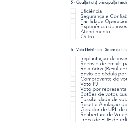
5 - Qual(is) o(s) principal(is) m
Eficiência
Segurança e Confiab
Facilidade Operacio
Experiência do inves
Atendimento
Outro
6 - Voto Eletrônico - Sobre as f
Implantação de inve
Reenvio de emails p
Relatórios (Resultado
Envio de cédula po
Comprovante de vo
Voto PJ
Voto por represent
Botões de votos cus
Possibilidade de vo
Reset e Anulação de
Gerador de URL de c
Reabertura de Vota
Troca de PDF do edi