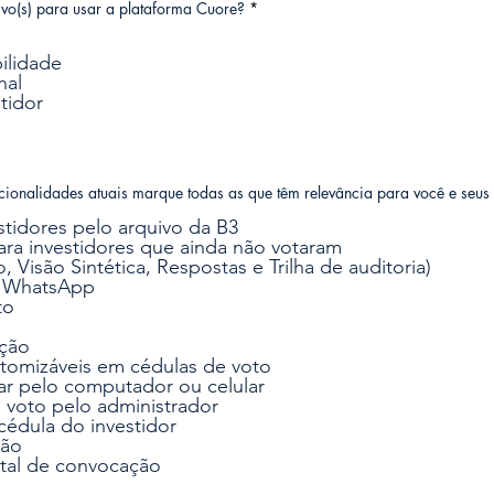
O
otivo(s) para usar a plataforma Cuore?
*
b
r
i
ilidade
g
nal
a
t
tidor
ó
r
i
o
uncionalidades atuais marque todas as que têm relevância para você e seus
stidores pelo arquivo da B3
ara investidores que ainda não votaram
, Visão Sintética, Respostas e Trilha de auditoria)
r WhatsApp
to
ação
tomizáveis em cédulas de voto
tar pelo computador ou celular
 voto pelo administrador
édula do investidor
ção
tal de convocação