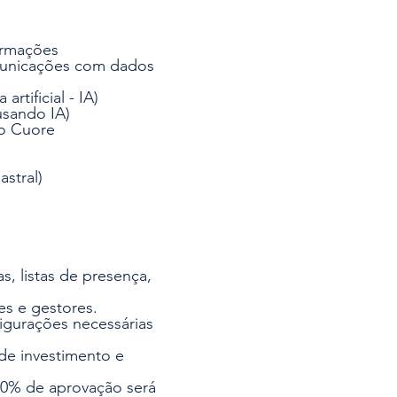
ormações
omunicações com dados
s (usando inteligência artificial - IA)
 AGE's automáticas e em lote através de Editais de convocação (usando IA)
ão Cuore
stral)
, listas de presença,
es e gestores.
figurações necessárias
de investimento e
00% de aprovação será